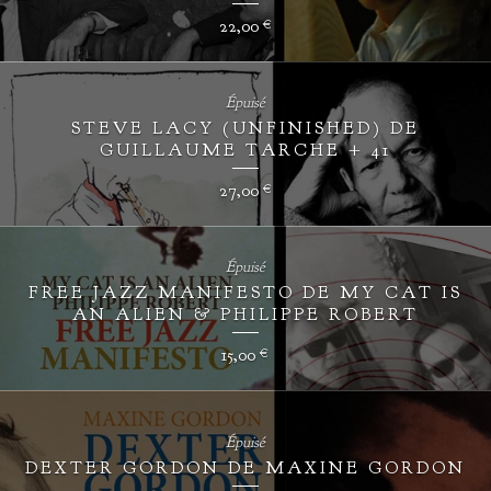
22,00
€
Épuisé
STEVE LACY (UNFINISHED) DE
GUILLAUME TARCHE + 41
27,00
€
Épuisé
FREE JAZZ MANIFESTO DE MY CAT IS
AN ALIEN & PHILIPPE ROBERT
15,00
€
Épuisé
DEXTER GORDON DE MAXINE GORDON