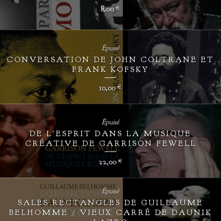
8,00
€
Épuisé
CONVERSATION DE JOHN COLTRANE ET
FRANK KOFSKY
10,00
€
Épuisé
DE L'ESPRIT DANS LA MUSIQUE
CRÉATIVE DE GARRISON FEWELL
22,00
€
Épuisé
SALES RECTANGLES DE GUILLAUME
BELHOMME / VIEUX CARRÉ DE DAUNIK