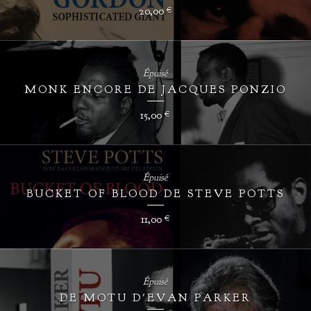
20,00
€
Épuisé
MONK ENCORE DE JACQUES PONZIO
15,00
€
Épuisé
BUCKET OF BLOOD DE STEVE POTTS
11,00
€
Épuisé
DE MOTU D'EVAN PARKER