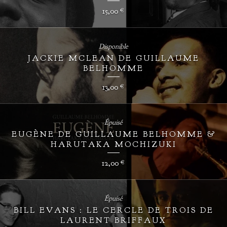
15,00
€
Disponible
JACKIE MCLEAN DE GUILLAUME
BELHOMME
13,00
€
Épuisé
EUGÈNE DE GUILLAUME BELHOMME &
HARUTAKA MOCHIZUKI
12,00
€
Épuisé
BILL EVANS : LE CERCLE DE TROIS DE
LAURENT BRIFFAUX