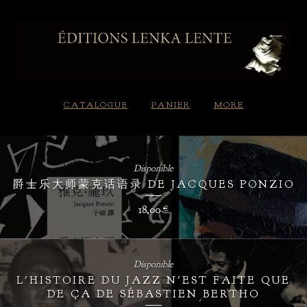
CATALOGUE
PANIER
MORE
Disponible
爵士乐大师蒙克话语录 DE JACQUES PONZIO
18,00
€
Disponible
L'HISTOIRE DU JAZZ N'EST FAITE QUE
DE ÇA DE SÉBASTIEN BERTHO