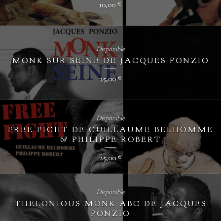
10,00
€
Disponible
MONK SUR SEINE DE JACQUES PONZIO
25,00
€
Disponible
FREE FIGHT DE GUILLAUME BELHOMME
& PHILIPPE ROBERT
25,00
€
Disponible
THELONIOUS MONK ABC DE JACQUES
PONZIO