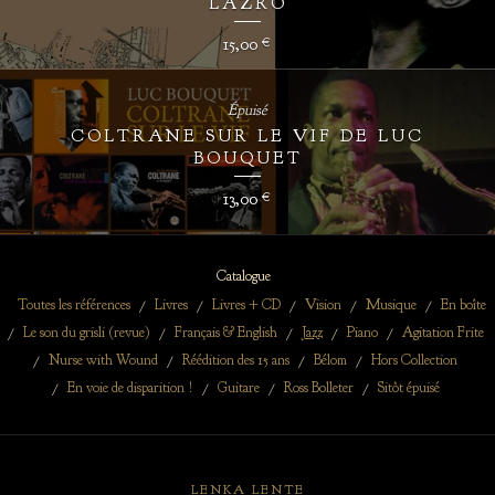
LAZRO
15,00
€
Épuisé
COLTRANE SUR LE VIF DE LUC
BOUQUET
13,00
€
Catalogue
Toutes les références
Livres
Livres + CD
Vision
Musique
En boîte
Le son du grisli (revue)
Français & English
Jazz
Piano
Agitation Frite
Nurse with Wound
Réédition des 15 ans
Bélom
Hors Collection
En voie de disparition !
Guitare
Ross Bolleter
Sitôt épuisé
LENKA LENTE