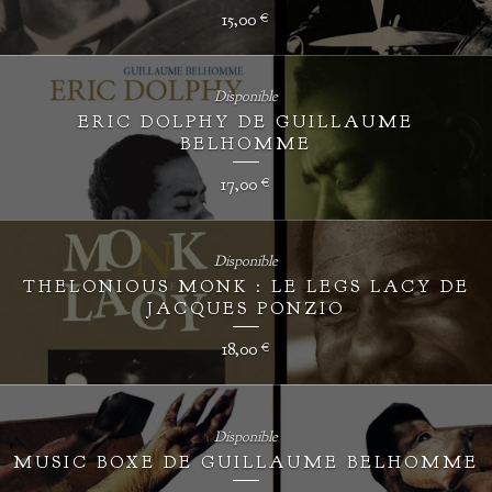
15,00
€
Disponible
ERIC DOLPHY DE GUILLAUME
BELHOMME
17,00
€
Disponible
THELONIOUS MONK : LE LEGS LACY DE
JACQUES PONZIO
18,00
€
Disponible
MUSIC BOXE DE GUILLAUME BELHOMME