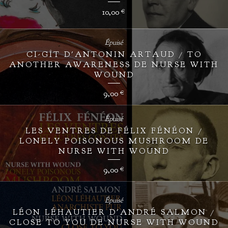
10,00
€
Épuisé
CI-GÎT D'ANTONIN ARTAUD / TO
ANOTHER AWARENESS DE NURSE WITH
WOUND
9,00
€
Épuisé
LES VENTRES DE FÉLIX FÉNÉON /
LONELY POISONOUS MUSHROOM DE
NURSE WITH WOUND
9,00
€
Épuisé
LÉON LÉHAUTIER D'ANDRÉ SALMON /
CLOSE TO YOU DE NURSE WITH WOUND