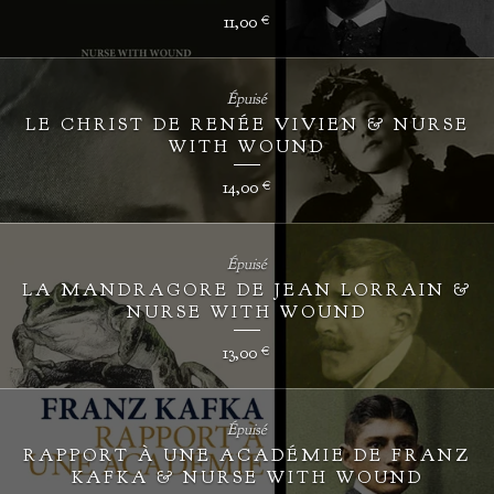
11,00
€
Épuisé
LE CHRIST DE RENÉE VIVIEN & NURSE
WITH WOUND
14,00
€
Épuisé
LA MANDRAGORE DE JEAN LORRAIN &
NURSE WITH WOUND
13,00
€
Épuisé
RAPPORT À UNE ACADÉMIE DE FRANZ
KAFKA & NURSE WITH WOUND