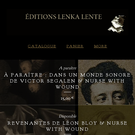
CATALOGUE
PANIER
MORE
A paraître
À PARAÎTRE : DANS UN MONDE SONORE
DE VICTOR SEGALEN & NURSE WITH
WOUND
15,00
€
Disponible
REVENANTES DE LÉON BLOY & NURSE
WITH WOUND