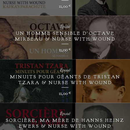
11,00
€
Épuisé
UN HOMME SENSIBLE D'OCTAVE
MIRBEAU & NURSE WITH WOUND
11,00
€
Épuisé
MINUITS POUR GÉANTS DE TRISTAN
TZARA & NURSE WITH WOUND
11,00
€
Épuisé
SORCIÈRE, MA MÈRE DE HANNS HEINZ
EWERS & NURSE WITH WOUND