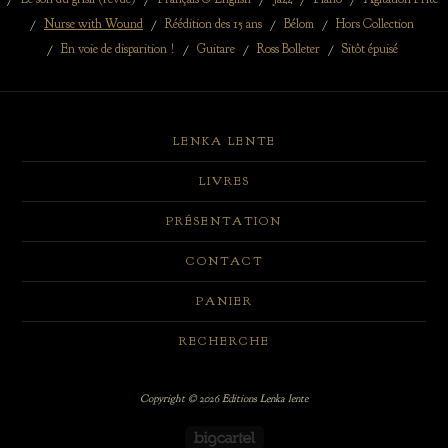
Nurse with Wound
Réédition des 15 ans
Bélom
Hors Collection
En voie de disparition !
Guitare
Ross Bolleter
Sitôt épuisé
LENKA LENTE
LIVRES
PRÉSENTATION
CONTACT
PANIER
RECHERCHE
Copyright © 2026 Editions Lenka lente
Powered by Big Cartel