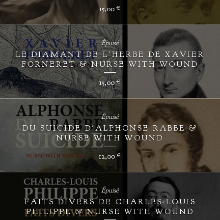
15,00
€
Épuisé
LE DIAMANT DE L'HERBE DE XAVIER
FORNERET & NURSE WITH WOUND
15,00
€
Épuisé
DU SUICIDE D'ALPHONSE RABBE &
NURSE WITH WOUND
12,00
€
Épuisé
FAITS DIVERS DE CHARLES-LOUIS
PHILIPPE & NURSE WITH WOUND