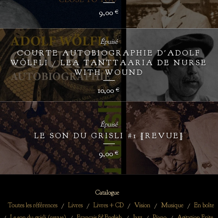
9,00
€
Épuisé
COURTE AUTOBIOGRAPHIE D'ADOLF
WÖLFLI / LEA TANTTAARIA DE NURSE
WITH WOUND
10,00
€
Épuisé
LE SON DU GRISLI #1 [REVUE]
9,00
€
Catalogue
Toutes les références
Livres
Livres + CD
Vision
Musique
En boîte
Le son du grisli (revue)
Français & English
Jazz
Piano
Agitation Frite