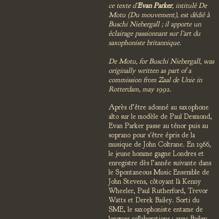
ce texte d’
Evan Parker
, intitulé De
Motu (Du mouvement), est dédié à
Buschi Niebergall ; il apporte un
éclairage passionnant sur l’art du
saxophoniste britannique.
De Motu, for Buschi Niebergall, was
originally written as part of a
commission from Zaal de Unie in
Rotterdam, may 1992.
Après d’être adonné au saxophone
alto sur le modèle de Paul Desmond,
Evan Parker passe au ténor puis au
soprano pour s'être épris de la
musique de John Coltrane. En 1966,
le jeune homme gagne Londres et
enregistre dès l’année suivante dans
le Spontaneous Music Ensemble de
John Stevens, côtoyant là Kenny
Wheeler, Paul Rutherford, Trevor
Watts et Derek Bailey. Sorti du
SME, le saxophoniste entame de
longues collaborations : avec Bailey