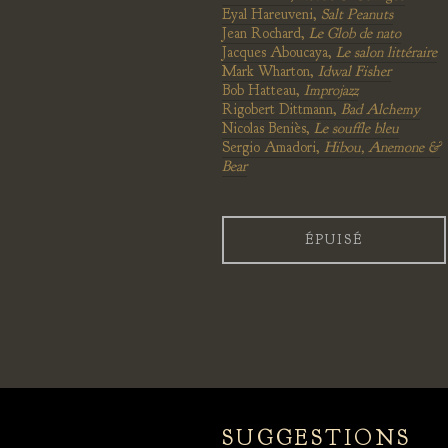
Eyal Hareuveni,
Salt Peanuts
Jean Rochard,
Le Glob de nato
Jacques Aboucaya,
Le salon littéraire
Mark Wharton,
Idwal Fisher
Bob Hatteau,
Improjazz
Rigobert Dittmann,
Bad Alchemy
Nicolas Beniès,
Le souffle bleu
Sergio Amadori,
Hibou, Anemone &
Bear
ÉPUISÉ
SUGGESTIONS