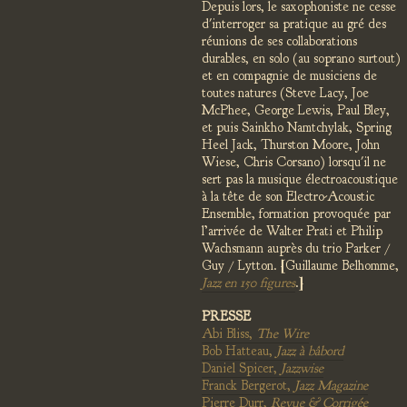
Depuis lors, le saxophoniste ne cesse
d'interroger sa pratique au gré des
réunions de ses collaborations
durables, en solo (au soprano surtout)
et en compagnie de musiciens de
toutes natures (Steve Lacy, Joe
McPhee, George Lewis, Paul Bley,
et puis Sainkho Namtchylak, Spring
Heel Jack, Thurston Moore, John
Wiese, Chris Corsano) lorsqu'il ne
sert pas la musique électroacoustique
à la tête de son Electro-Acoustic
Ensemble, formation provoquée par
l’arrivée de Walter Prati et Philip
Wachsmann auprès du trio Parker /
Guy / Lytton. [Guillaume Belhomme,
Jazz en 150 figures
.]
PRESSE
Abi Bliss,
The Wire
Bob Hatteau,
Jazz à bâbord
Daniel Spicer,
Jazzwise
Franck Bergerot,
Jazz Magazine
Pierre Durr,
Revue & Corrigée