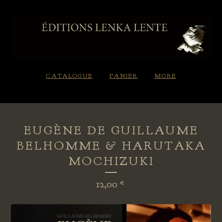
CATALOGUE
PANIER
MORE
EUGÈNE DE GUILLAUME
BELHOMME & HARUTAKA
MOCHIZUKI
12,00
€