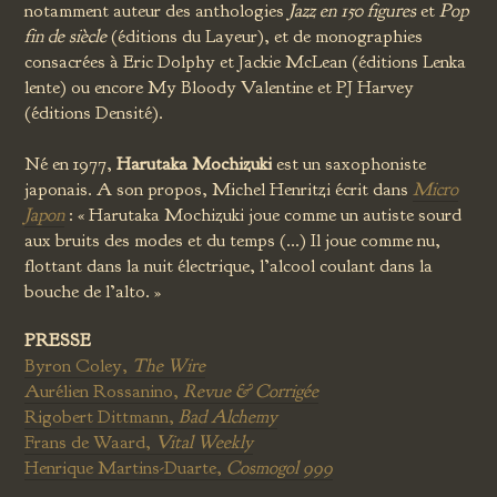
notamment auteur des anthologies
Jazz en 150 figures
et
Pop
fin de siècle
(éditions du Layeur), et de monographies
consacrées à Eric Dolphy et Jackie McLean (éditions Lenka
lente) ou encore My Bloody Valentine et PJ Harvey
(éditions Densité).
Né en 1977,
Harutaka Mochizuki
est un saxophoniste
japonais. A son propos, Michel Henritzi écrit dans
Micro
Japon
: « Harutaka Mochizuki joue comme un autiste sourd
aux bruits des modes et du temps (...) Il joue comme nu,
flottant dans la nuit électrique, l’alcool coulant dans la
bouche de l’alto. »
PRESSE
Byron Coley,
The Wire
Aurélien Rossanino,
Revue & Corrigée
Rigobert Dittmann,
Bad Alchemy
Frans de Waard,
Vital Weekly
Henrique Martins-Duarte,
Cosmogol 999