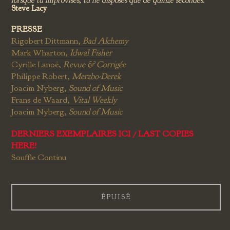
lorsque tu improvises, tu ne disposes que de quinze secondes.
Steve Lacy
PRESSE
Rigobert Dittmann,
Bad Alchemy
Mark Wharton,
Idwal Fisher
Cyrille Lanoë,
Revue & Corrigée
Philippe Robert,
Merzbo-Derek
Joacim Nyberg,
Sound of Music
Frans de Waard,
Vital Weekly
Joacim Nyberg,
Sound of Music
DERNIERS EXEMPLAIRES ICI / LAST COPIES
HERE!
Souffle Continu
ÉPUISÉ