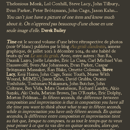
Thelonious Monk, Lol Coxhill, Steve Lacy, John Tilbury,
Evan Parker, Peter Brötzmann, John Cage, Jason Kahn…
You can’t just have a picture of one item and know much
about it. On n’apprend pas beaucoup d’une chose en une
seule image d’elle
.
Derek Bailey
Time
est le second volume d’une brève rétrospective de photos
(noir & blanc) publiées par le blog
Au grisli clandestin
, annexe
graphique, de juillet 2012 à décembre 2014, du site habité de
bruits qu’est
Le son du grisli
. Avec, entre autres : Sun Ra,
Daunik Lazro, Joëlle Léandre, Eric La Casa, Carl Michael Von
Hausswolff, Sven-Ake Johansson, Evan Parker, Caspar
Brötzmann Massaker, Ran Blake, Ornette Coleman,
Steve
Lacy
, Keiji Haino, John Cage, Sonic Youth, Nurse With
Wound, MIMEO, Jason Kahn, David Grubbs, Otomo
Yoshihide, Toshimaru Nakamura, John Butcher, John
Coltrane, Ben Vida, Mats Gustafsson, Richard Landry, Akio
Suzuki, Aki Onda, Marion Brown, Jim O'Rourke, Eric Dolphy,
Morton Feldman...
In fifteen seconds, the difference between
composition and improvisation is that in composition you have all
the time you want to think about what to say in fifteen seconds,
while in improvisation you have only fifteen seconds. En quinze
secondes, la différence entre composition et improvisation tient
au fait que, lorsque tu composes, tu as tout le temps que tu veux
pour penser à ce que tu vas dire en quinze secondes, alors que,