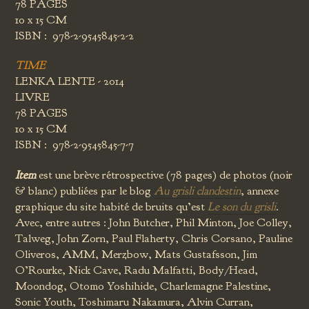
78 PAGES
10 x 15 CM
ISBN : 978-2-9545845-2-2
TIME
LENKA LENTE - 2014
LIVRE
78 PAGES
10 x 15 CM
ISBN : 978-2-9545845-7-7
Item
est une brève rétrospective (78 pages) de photos (noir
& blanc) publiées par le blog
Au grisli clandestin
, annexe
graphique du site habité de bruits qu’est
Le son du grisli
.
Avec, entre autres : John Butcher, Phil Minton, Joe Colley,
Talweg, John Zorn, Paul Flaherty, Chris Corsano, Pauline
Oliveros, AMM, Merzbow, Mats Gustafsson, Jim
O’Rourke, Nick Cave, Radu Malfatti, Body/Head,
Moondog, Otomo Yoshihide, Charlemagne Palestine,
Sonic Youth, Toshimaru Nakamura, Alvin Curran,