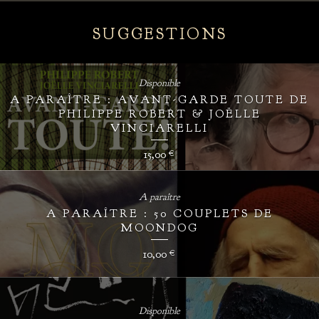
SUGGESTIONS
Disponible
A PARAÎTRE : AVANT-GARDE TOUTE DE
PHILIPPE ROBERT & JOËLLE
VINCIARELLI
15,00
€
A paraître
A PARAÎTRE : 50 COUPLETS DE
MOONDOG
10,00
€
Disponible