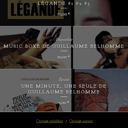
LÉGANDE #1 #2 #3
10,00
€
Disponible
MUSIC BOXE DE GUILLAUME BELHOMME
10,00
€
Épuisé
UNE MINUTE, UNE SEULE DE
GUILLAUME BELHOMME
5,00
€
Ouvrage précédent
Ouvrage suivant