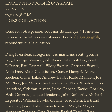
LIVRET PHOTOCOPIÉ & AGRAFÉ
22 PAGES
10,5 x 14,8 CM
HORS COLLECTION
Quel est votre premier souvenir de musique ? Trente-six
musiciens, habitués des colonnes du site
Le son du grisli
,
répondent ici à la question.
Rangés en deux catégories, ces musiciens sont : pour le
jazz, Rodrigo Amado, Ab Baars, John Butcher, Axel
DÖrner, Paul Dunmall, Ellery Eskelin, Garrison Fewell,
Milo Fine, Mats Gustafsson, Gunter Hampel, Martin
Küchen, Oliver Lake, Andrew Lamb, Radu Malfatti, Joe
McPhee, Joe Morris, Ivo Perelman et Nate Wooley ; pour
la variété, Cristian Alvear, Lucio Capece, Xavier Charles,
Anla Courtis, Jacques Demierre, John Eckhardt, Michael
Esposito, William Fowler Collins, Fred Frith, Bertrand
Gauguet, Jason Kahn, Jonas Kocher, Magda Mayas,
Anthony Pateras, Gino Robair, Rafael Toral, Nikos