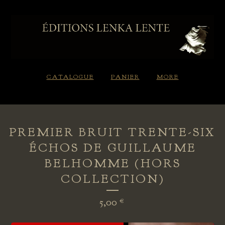
CATALOGUE
PANIER
MORE
PREMIER BRUIT TRENTE-SIX
ÉCHOS DE GUILLAUME
BELHOMME (HORS
COLLECTION)
5,00
€