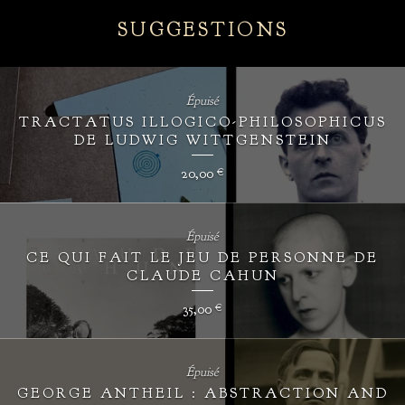
SUGGESTIONS
Épuisé
TRACTATUS ILLOGICO-PHILOSOPHICUS
DE LUDWIG WITTGENSTEIN
20,00
€
Épuisé
CE QUI FAIT LE JEU DE PERSONNE DE
CLAUDE CAHUN
35,00
€
Épuisé
GEORGE ANTHEIL : ABSTRACTION AND